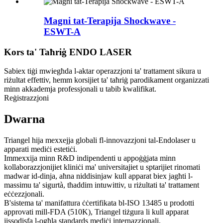
Magni tat-Terapija Shockwave -
ESWT-A
Kors ta' Taħriġ ENDO LASER
Sabiex tiġi mwiegħda l-aktar operazzjoni ta' trattament sikura u
riżultat effettiv, hemm korsijiet ta' taħriġ parodikament organizzati
minn akkademja professjonali u tabib kwalifikat.
Reġistrazzjoni
Dwarna
Triangel hija mexxejja globali fl-innovazzjoni tal-Endolaser u
apparati mediċi estetiċi.
Immexxija minn R&D indipendenti u appoġġjata minn
kollaborazzjonijiet kliniċi ma' universitajiet u sptarijiet rinomati
madwar id-dinja, aħna niddisinjaw kull apparat biex jagħti l-
massimu ta' sigurtà, tħaddim intuwittiv, u riżultati ta' trattament
eċċezzjonali.
B'sistema ta' manifattura ċċertifikata bl-ISO 13485 u prodotti
approvati mill-FDA (510K), Triangel tiżgura li kull apparat
jissodisfa l-ogħla standards mediċi internazzjonali.