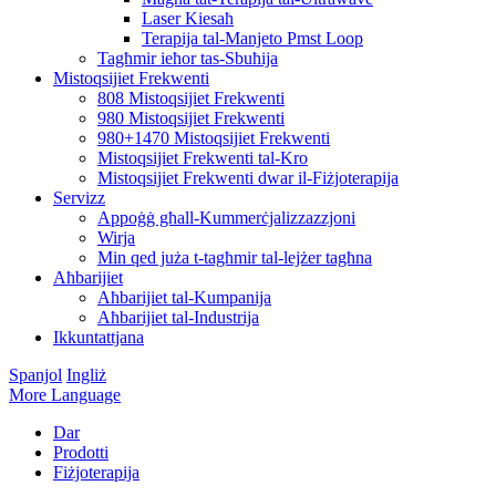
Laser Kiesaħ
Terapija tal-Manjeto Pmst Loop
Tagħmir ieħor tas-Sbuħija
Mistoqsijiet Frekwenti
808 Mistoqsijiet Frekwenti
980 Mistoqsijiet Frekwenti
980+1470 Mistoqsijiet Frekwenti
Mistoqsijiet Frekwenti tal-Kro
Mistoqsijiet Frekwenti dwar il-Fiżjoterapija
Servizz
Appoġġ għall-Kummerċjalizzazzjoni
Wirja
Min qed juża t-tagħmir tal-lejżer tagħna
Aħbarijiet
Aħbarijiet tal-Kumpanija
Aħbarijiet tal-Industrija
Ikkuntattjana
Spanjol
Ingliż
More Language
Dar
Prodotti
Fiżjoterapija