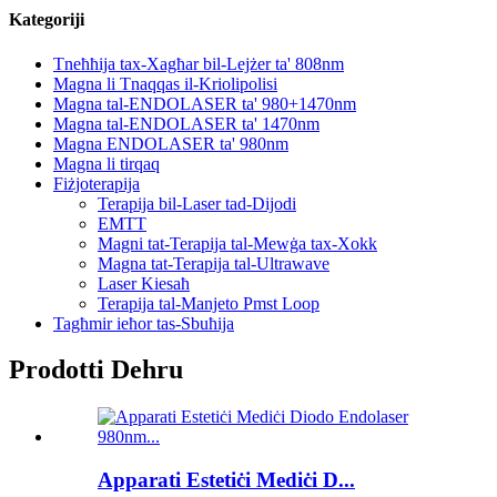
Kategoriji
Tneħħija tax-Xagħar bil-Lejżer ta' 808nm
Magna li Tnaqqas il-Kriolipolisi
Magna tal-ENDOLASER ta' 980+1470nm
Magna tal-ENDOLASER ta' 1470nm
Magna ENDOLASER ta' 980nm
Magna li tirqaq
Fiżjoterapija
Terapija bil-Laser tad-Dijodi
EMTT
Magni tat-Terapija tal-Mewġa tax-Xokk
Magna tat-Terapija tal-Ultrawave
Laser Kiesaħ
Terapija tal-Manjeto Pmst Loop
Tagħmir ieħor tas-Sbuħija
Prodotti Dehru
Apparati Estetiċi Mediċi D...