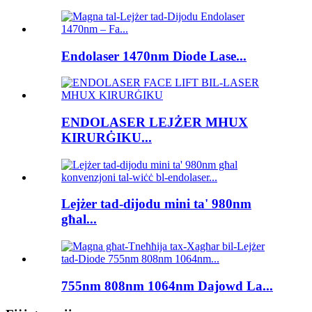
Endolaser 1470nm Diode Lase...
ENDOLASER LEJŻER MHUX
KIRURĠIKU...
Lejżer tad-dijodu mini ta' 980nm
għal...
755nm 808nm 1064nm Dajowd La...