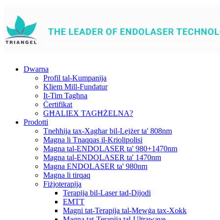
Dwarna
Profil tal-Kumpanija
Kliem Mill-Fundatur
It-Tim Tagħna
Ċertifikat
GĦALIEX TAGĦŻELNA?
Prodotti
Tneħħija tax-Xagħar bil-Lejżer ta' 808nm
Magna li Tnaqqas il-Kriolipolisi
Magna tal-ENDOLASER ta' 980+1470nm
Magna tal-ENDOLASER ta' 1470nm
Magna ENDOLASER ta' 980nm
Magna li tirqaq
Fiżjoterapija
Terapija bil-Laser tad-Dijodi
EMTT
Magni tat-Terapija tal-Mewġa tax-Xokk
Magna tat-Terapija tal-Ultrawave