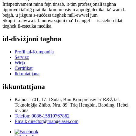
Irrispettivament minn fejn tinsab, it-tim professjonali tagħna
jipprovdi taħriġ prattiku komprensiv u appoġġ dedikat ta' wara l-
bejgħ, u jiżgura s-suċċess tiegħek mill-ewwel jum.
Skopri l-qawwa tal-innovazzjoni ma' Triangel — is-sieħeb fdat
tiegħek fl-estetika medika.
id-diviżjoni tagħna
Profil tal-Kumpanija
Servizz
Wirja
Ċertifikat
Ikkuntattjana
ikkuntattjana
Kamra 1701, 17-il Sular, Bini Komprensiv ta' R&Ż tat-
Teknoloġija Zhibo, Nru. 89, Triq Hengbin, Baoding, Hebei,
iċ-Ċina
Telefon: 0086-15810767862
Email: director@triangelaser.com