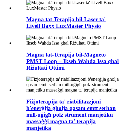
Magna tat-Terapija bil-Laser ta'
Livell Baxx LuxMaster Physio
Magna tat-Terapija bil-Magneto
PMST Loop – Ikseb Waħda Issa għal
Riżultati Ottimi
Fiżjoterapija ta' riabilitazzjoni
b'enerġija għolja qasam emtt serħan
mill-uġigħ polz strument manjetiku
massaġġi magna ta' terapija
manjetika