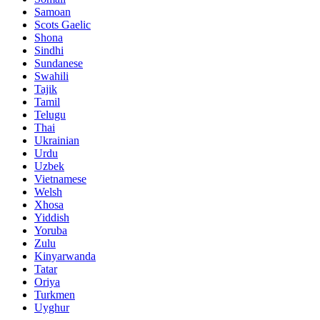
Samoan
Scots Gaelic
Shona
Sindhi
Sundanese
Swahili
Tajik
Tamil
Telugu
Thai
Ukrainian
Urdu
Uzbek
Vietnamese
Welsh
Xhosa
Yiddish
Yoruba
Zulu
Kinyarwanda
Tatar
Oriya
Turkmen
Uyghur