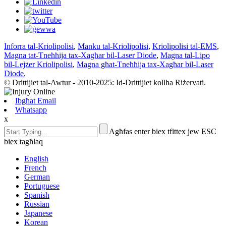
Inforra tal-Kriolipolisi
,
Manku tal-Kriolipolisi
,
Kriolipolisi tal-EMS
,
Magna tat-Tneħħija tax-Xagħar bil-Laser Diode
,
Magna tal-Lipo
bil-Lejżer Kriolipolisi
,
Magna għat-Tneħħija tax-Xagħar bil-Laser
Diode
,
© Drittijiet tal-Awtur - 2010-2025: Id-Drittijiet kollha Riżervati.
Ibgħat Email
Whatsapp
x
Agħfas enter biex tfittex jew ESC
biex tagħlaq
English
French
German
Portuguese
Spanish
Russian
Japanese
Korean